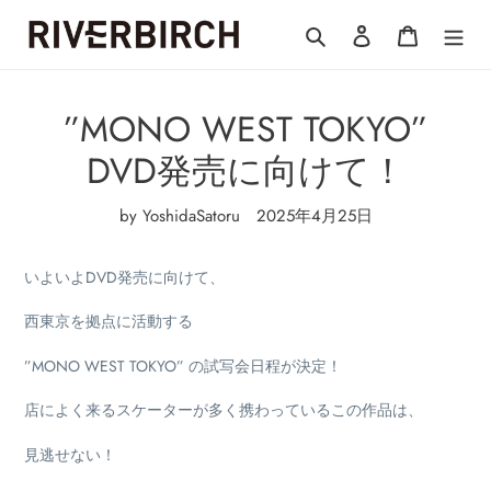
コ
検索
ログイン
カート
ン
テ
ン
ツ
”MONO WEST TOKYO”
に
ス
DVD発売に向けて！
キ
ッ
by YoshidaSatoru
2025年4月25日
プ
す
る
いよいよDVD発売に向けて、
西東京を拠点に活動する
”MONO WEST TOKYO” の試写会日程が決定！
店によく来るスケーターが多く携わっているこの作品は、
見逃せない！