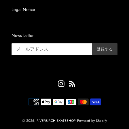
Legal Notice
News Letter
登録する
Instagram
RSS
決
済
方
法
© 2026,
RIVERBIRCH SKATESHOP
Powered by Shopify