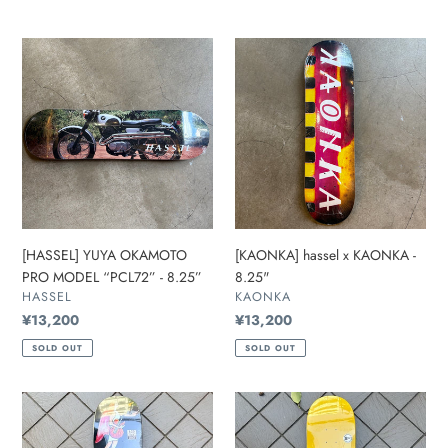
常
常
価
価
[HASSEL]
格
[KAONKA]
格
YUYA
hassel
OKAMOTO
x
PRO
KAONKA
MODEL
-
“PCL72”
8.25"
-
8.25”
[HASSEL] YUYA OKAMOTO
[KAONKA] hassel x KAONKA -
PRO MODEL “PCL72” - 8.25”
8.25"
販
販
HASSEL
KAONKA
売
売
通
¥13,200
通
¥13,200
元
元
常
常
SOLD OUT
SOLD OUT
価
価
格
格
[KROOKED]
[ANTIHERO]
WILSON
DAAN
ANGEL(TRUE
DUTCH