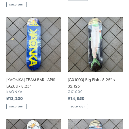
価
常
SOLD OUT
格
価
格
[KAONKA]
[GX1000] Big
TEAM
Fish
BAR
-
LAPIS
8.25”
LAZULI
x
-
32.125”
8.25"
[KAONKA] TEAM BAR LAPIS
[GX1000] Big Fish - 8.25” x
LAZULI - 8.25"
32.125”
販
販
KAONKA
GX1000
売
売
通
¥13,200
通
¥14,850
元
元
常
常
SOLD OUT
SOLD OUT
価
価
格
格
[QUASI]
[KROOKED]
CROCKETT
KNOX