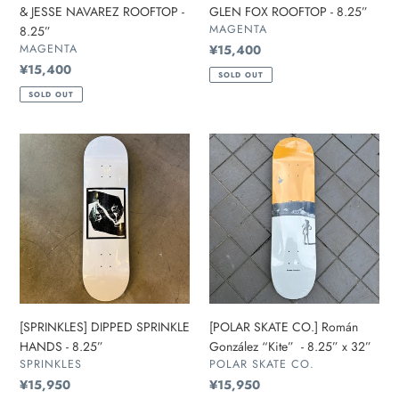
& JESSE NAVAREZ ROOFTOP -
GLEN FOX ROOFTOP - 8.25”
販
MAGENTA
8.25”
売
販
MAGENTA
通
¥15,400
元
売
常
通
¥15,400
SOLD OUT
元
価
常
SOLD OUT
格
価
格
[SPRINKLES]
[POLAR
DIPPED
SKATE
SPRINKLE
CO.]
HANDS
Román
-
González
8.25”
“Kite”
-
8.25”
x
32”
[SPRINKLES] DIPPED SPRINKLE
[POLAR SKATE CO.] Román
HANDS - 8.25”
González “Kite” - 8.25” x 32”
販
販
SPRINKLES
POLAR SKATE CO.
売
売
通
¥15,950
通
¥15,950
元
元