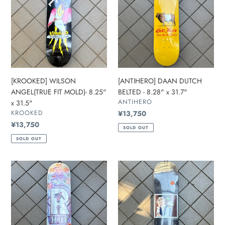
FIT
BELTED
MOLD)-
-
8.25"
8.28"
x
x
31.5"
31.7"
[KROOKED] WILSON
[ANTIHERO] DAAN DUTCH
ANGEL(TRUE FIT MOLD)- 8.25"
BELTED - 8.28" x 31.7"
販
ANTIHERO
x 31.5"
売
販
KROOKED
通
¥13,750
元
売
常
通
¥13,750
SOLD OUT
元
価
常
SOLD OUT
格
価
格
[REAL]
[GX1000]
HUF
MAN
HOLOGRAPHIC
WITH
CATHEDRAL
DUCK
-
DECK
8.25"
-