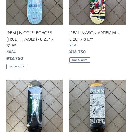
MOLD)
x
-
31.7"
8.25"
x
31.5"
[REAL] NICOLE ECHOES
[REAL] MASON ARTIFICIAL -
(TRUE FIT MOLD) - 8.25" x
8.28" x 31.7"
販
REAL
31.5"
売
販
REAL
通
¥13,750
元
売
常
通
¥13,750
SOLD OUT
元
価
常
SOLD OUT
格
価
格
[POLAR
[PASS~PORT]
SKATE
Cloncurry
CO.]
Single
TEAM
-
NO
8.25”
COMPLY
(CHARCOAL)
-