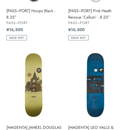
[PASS~PORT] Hoops Black -
[PASS~PORT] Pink Heath
8.25”
Reissue ’Callum’ - 8.25”
販
販
PASS~PORT
PASS~PORT
売
売
通
¥16,500
通
¥16,500
元
元
常
常
SOLD OUT
SOLD OUT
価
価
格
格
[MAGENTA]
[MAGENTA]
JAMEEL
LEO
DOUGLAS
VALLS
&
&
JESSE
GLEN
NAVAREZ
FOX
ROOFTOP
ROOFTOP
-
-
8.25”
8.25”
[MAGENTA] JAMEEL DOUGLAS
[MAGENTA] LEO VALLS &