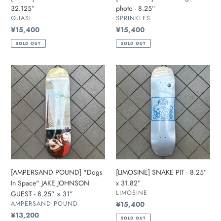
32.125”
photo - 8.25”
販
販
QUASI
SPRINKLES
売
売
通
¥15,400
通
¥15,400
元
元
常
常
SOLD OUT
SOLD OUT
価
価
格
格
[AMPERSAND
[LIMOSINE]
POUND]
SNAKE
"Dogs
PIT
In
-
Space"
8.25”
JAKE
x
JOHNSON
31.82”
GUEST
-
8.25”
[AMPERSAND POUND] "Dogs
[LIMOSINE] SNAKE PIT - 8.25”
×
In Space" JAKE JOHNSON
x 31.82”
31”
販
LIMOSINE
GUEST - 8.25” × 31”
売
販
AMPERSAND POUND
通
¥15,400
元
売
常
通
¥13,200
SOLD OUT
元