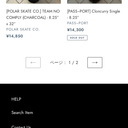
8.25”
x
[POLAR SKATE CO.] TEAM NO
[PASS~PORT] Cloncurry Single
32”
COMPLY (CHARCOAL) - 8.25”
- 8.25”
販
PASS~PORT
x 32”
売
販
POLAR SKATE CO.
通
¥14,300
元
売
常
通
¥14,850
SOLD OUT
元
価
常
格
価
格
ページ： 1 / 2
前
次
の
の
ペ
ペ
ー
ー
ジ
ジ
HELP
Search Item
Contact Us