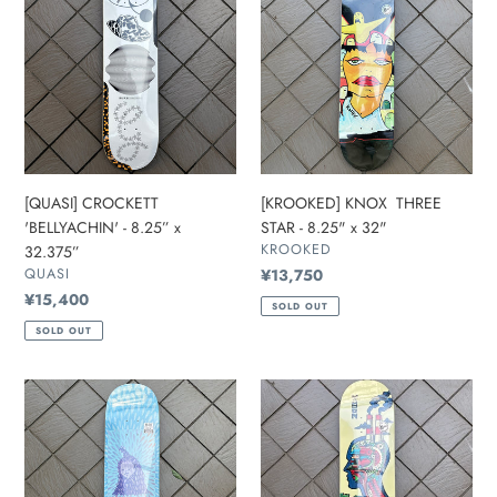
'BELLYACHIN'
THREE
-
STAR
8.25”
-
x
8.25"
32.375”
x
32"
[QUASI] CROCKETT
[KROOKED] KNOX THREE
'BELLYACHIN' - 8.25” x
STAR - 8.25" x 32"
販
KROOKED
32.375”
売
販
QUASI
通
¥13,750
元
売
常
通
¥15,400
SOLD OUT
元
価
常
SOLD OUT
格
価
格
[REAL]
[REAL]
NICOLE
MASON
ECHOES
ARTIFICIAL
(TRUE
-
FIT
8.28"