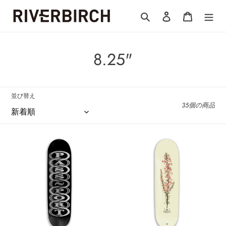
コ
検索
ログイン
カート
ン
テ
ン
ツ
コ
8.25"
に
ス
レ
キ
ク
ッ
並び替え
プ
35個の商品
シ
す
る
ョ
[PASS~PORT]
[PASS~PORT]
ン
Hoops
Pink
Black
Heath
:
-
Reissue
8.25”
’Callum’
-
8.25”