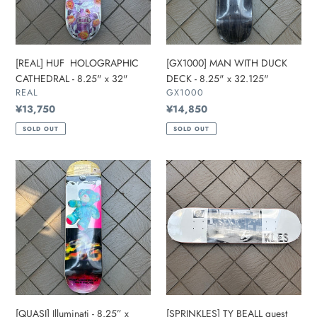
x
8.25"
32"
x
32.125"
[REAL] HUF HOLOGRAPHIC
[GX1000] MAN WITH DUCK
CATHEDRAL - 8.25" x 32"
DECK - 8.25" x 32.125"
販
販
REAL
GX1000
売
売
通
¥13,750
通
¥14,850
元
元
常
常
SOLD OUT
SOLD OUT
価
価
格
格
[QUASI]
[SPRINKLES]
Illuminati
TY
-
BEALL
8.25”
guest
x
photo
32.125”
-
8.25”
[QUASI] Illuminati - 8.25” x
[SPRINKLES] TY BEALL guest