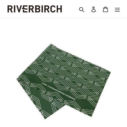
コ
検索
ログイン
カート
ン
テ
ン
ツ
に
ス
キ
ッ
プ
す
る