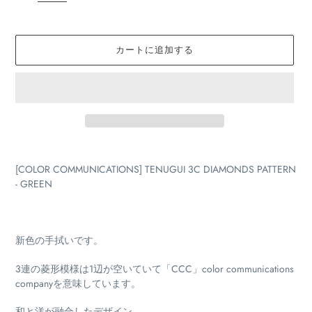
価
格
カートに追加する
カ
ー
[COLOR COMMUNICATIONS] TENUGUI 3C DIAMONDS PATTERN
ト
- GREEN
に
商
品
を
新色の手拭いです。
追
加
3連の菱形模様は1辺が空いていて「CCC」color communications
す
companyを意味しています。
る
和と洋が融合したデザイン。