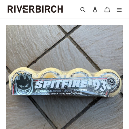
コ
検索
ログイン
カート
ン
テ
ン
ツ
に
ス
キ
ッ
プ
す
る