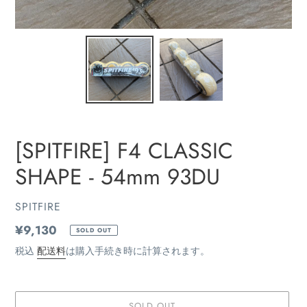
[SPITFIRE] F4 CLASSIC
SHAPE - 54mm 93DU
販
SPITFIRE
売
通
¥9,130
SOLD OUT
元
常
税込
配送料
は購入手続き時に計算されます。
価
格
SOLD OUT