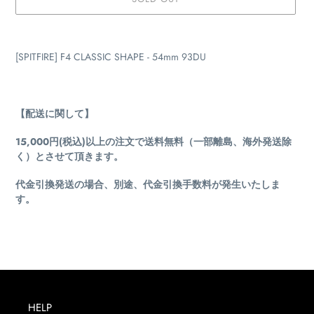
カ
ー
[SPITFIRE] F4 CLASSIC SHAPE - 54mm 93DU
ト
に
商
品
【配送に関して】
を
追
15,000円(税込)以上の注文で送料無料（一部離島、海外発送除
加
く）とさせて頂きます。
す
る
代金引換発送の場合、別途、代金引換手数料が発生いたしま
す。
HELP